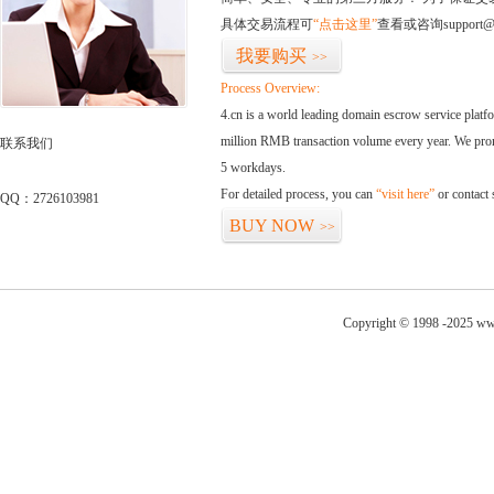
具体交易流程可
“点击这里”
查看或咨询support@
我要购买
>>
Process Overview:
4.cn is a world leading domain escrow service plat
million RMB transaction volume every year. We promi
联系我们
5 workdays.
For detailed process, you can
“visit here”
or contact
QQ：2726103981
BUY NOW
>>
Copyright © 1998 -2025 ww