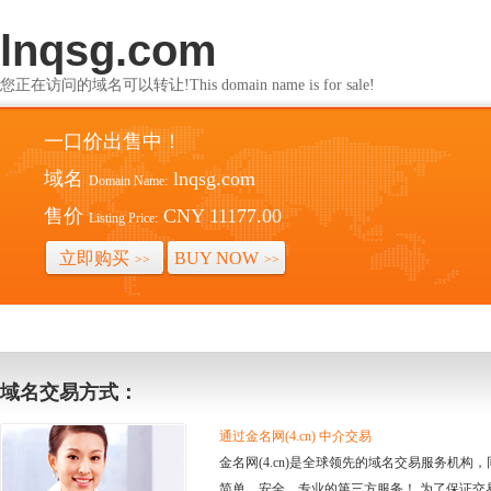
lnqsg.com
您正在访问的域名可以转让!This domain name is for sale!
一口价出售中！
域名
lnqsg.com
Domain Name:
售价
CNY 11177.00
Listing Price:
立即购买
BUY NOW
>>
>>
域名交易方式：
通过金名网(4.cn) 中介交易
金名网(4.cn)是全球领先的域名交易服务机
简单、安全、专业的第三方服务！ 为了保证交